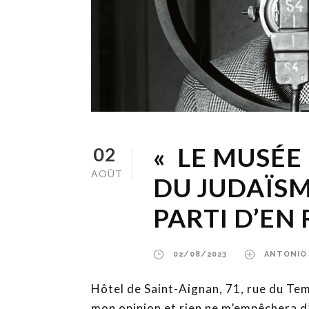
« LE MUSÉE 
02
AOÛT
DU JUDAÏSME
PARTI D’EN 
02/08/2023
ANTONIO
Hôtel de Saint-Aignan, 71, rue du Te
mon opinion et rien ne m’empêchera d’