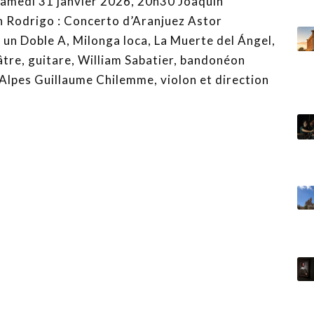
samedi 31 janvier 2026, 20h30 Joaquín
ín Rodrigo : Concerto d’Aranjuez Astor
e un Doble A, Milonga loca, La Muerte del Ángel,
tre, guitare, William Sabatier, bandonéon
lpes Guillaume Chilemme, violon et direction