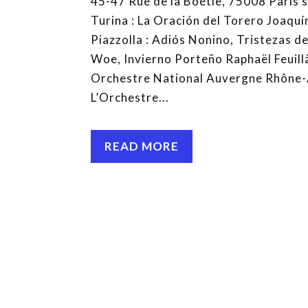
45-47 Rue de la Boétie, 75008 Paris 
Turina : La Oración del Torero Joaqu
Piazzolla : Adiós Nonino, Tristezas d
Woe, Invierno Porteño Raphaël Feuillâ
Orchestre National Auvergne Rhône-A
L’Orchestre...
READ MORE