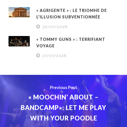
« AGRIGENTE » : LE TRIOMHE DE
L’ILLUSION SUBVENTIONNÉE
30/07/2026
« TOMMY GUNS » : TERRIFIANT
VOYAGE
27/07/2026
Previous Post
« MOOCHIN’ ABOUT –
BANDCAMP»: LET ME PLAY
WITH YOUR POODLE