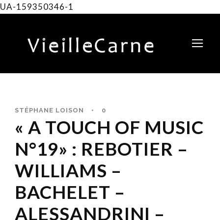
UA-159350346-1
STÉPHANE LOISON
•
0
« A TOUCH OF MUSIC
N°19» : REBOTIER –
WILLIAMS –
BACHELET –
ALESSANDRINI –