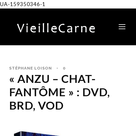
UA-159350346-1
STÉPHANE LOISON
•
0
« ANZU – CHAT-
FANTÔME » : DVD,
BRD, VOD