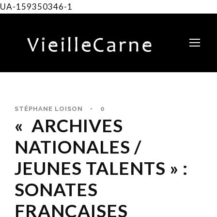
UA-159350346-1
STÉPHANE LOISON
•
0
« ARCHIVES
NATIONALES /
JEUNES TALENTS » :
SONATES
FRANÇAISES