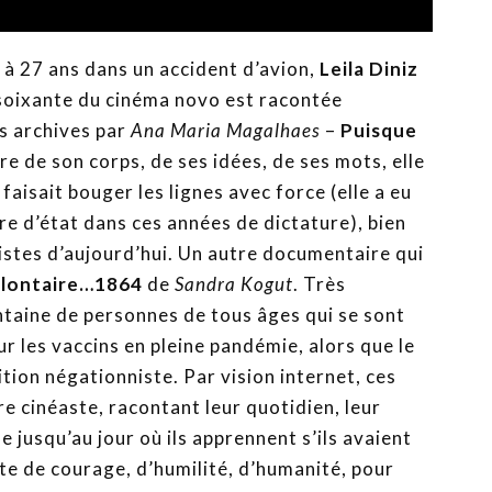
 à 27 ans dans un accident d’avion,
Leila Diniz
soixante du cinéma novo est racontée
s archives par
Ana Maria Magalhaes
–
Puisque
ibre de son corps, de ses idées, de ses mots, elle
faisait bouger les lignes avec force (elle a eu
e d’état dans ces années de dictature), bien
tes d’aujourd’hui. Un autre documentaire qui
lontaire…1864
de
Sandra Kogut
. Très
aine de personnes de tous âges qui se sont
r les vaccins en pleine pandémie, alors que le
tion négationniste. Par vision internet, ces
e cinéaste, racontant leur quotidien, leur
e jusqu’au jour où ils apprennent s’ils avaient
cte de courage, d’humilité, d’humanité, pour