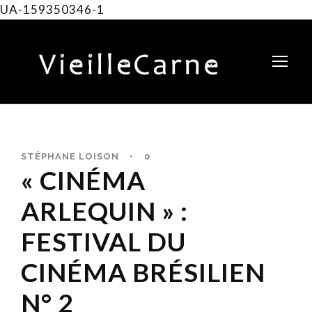
UA-159350346-1
STÉPHANE LOISON
•
0
« CINÉMA
ARLEQUIN » :
FESTIVAL DU
CINÉMA BRÉSILIEN
N° 2