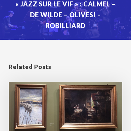
« JAZZ SUR LE VIF » : CALMEL –
DE WILDE – OLIVESI –
ROBILLIARD
Related Posts
0