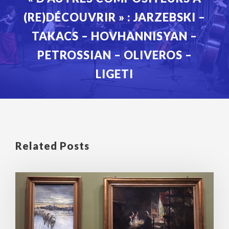
(RE)DÉCOUVRIR » : JARZEBSKI –
TAKACS – HOVHANNISYAN –
PETROSSIAN – OLIVEROS –
LIGETI
Related Posts