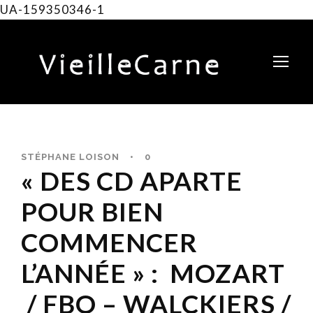
UA-159350346-1
STÉPHANE LOISON
•
0
« DES CD APARTE
POUR BIEN
COMMENCER
L’ANNÉE » : MOZART
/ FBO – WALCKIERS /