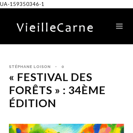
UA-159350346-1
STÉPHANE LOISON
•
0
« FESTIVAL DES
FORÊTS » : 34ÈME
ÉDITION