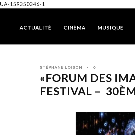
UA-159350346-1
ACTUALITÉ
CINÉMA
MUSIQUE
STÉPHANE LOISON
•
0
«FORUM DES IMAG
FESTIVAL – 30È