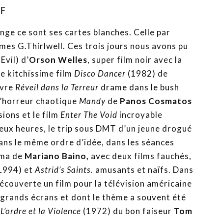
UF
ange ce sont ses cartes blanches. Celle par
es G.Thirlwell. Ces trois jours nous avons pu
Evil) d’
Orson Welles
, super film noir avec la
e kitchissime film
Disco Dancer
(1982) de
uvre
Réveil dans la Terreur
drame dans le bush
 d’horreur chaotique
Mandy
de
Panos Cosmatos
ions et le film
Enter The Void
incroyable
eux heures, le trip sous DMT d’un jeune drogué
Dans le même ordre d’idée, dans les séances
éma de
Mariano Baino,
avec deux films fauchés,
1994) et
Astrid’s Saints
. amusants et naïfs. Dans
 découverte un film pour la télévision américaine
s grands écrans et dont le thème a souvent été
L’ordre et la Violence
(1972) du bon faiseur
Tom