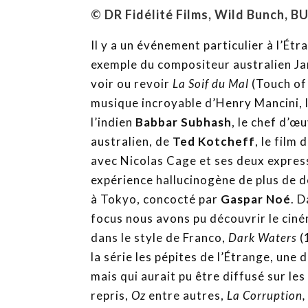
© DR Fidélité Films, Wild Bunch, B
Il y a un événement particulier à l’Étr
exemple du compositeur australien Jam
voir ou revoir
La Soif du Mal
(Touch of 
musique incroyable d’Henry Mancini, l
l’indien
Babbar Subhash
, le chef d’œ
australien, de
Ted Kotcheff
, le film
avec Nicolas Cage et ses deux express
expérience hallucinogène de plus de d
à Tokyo, concocté par
Gaspar Noé
. 
focus nous avons pu découvrir le cin
dans le style de Franco,
Dark Waters
(
la série les pépites de l’Étrange, une
mais qui aurait pu être diffusé sur le
repris,
Oz
entre autres,
La Corruption, 