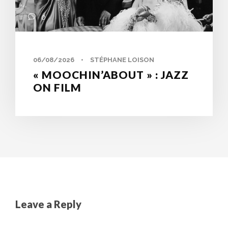
0
06/08/2026
•
STÉPHANE LOISON
« MOOCHIN’ABOUT » : JAZZ
ON FILM
Leave a Reply