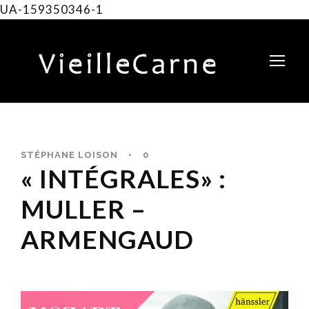
UA-159350346-1
STÉPHANE LOISON
•
0
« INTÉGRALES» :
MULLER –
ARMENGAUD