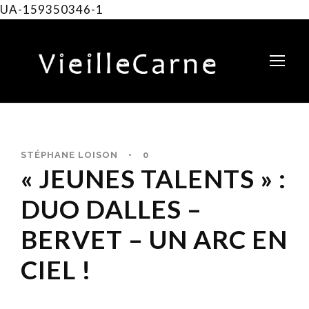
UA-159350346-1
STÉPHANE LOISON
•
0
« JEUNES TALENTS » :
DUO DALLES –
BERVET – UN ARC EN
CIEL !