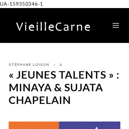
UA-159350346-1
STÉPHANE LOISON
•
0
« JEUNES TALENTS » :
MINAYA & SUJATA
CHAPELAIN