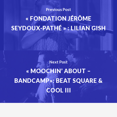
Previous Post
« FONDATION JÉRÔME
SEYDOUX-PATHÉ » : LILIAN GISH
Next Post
« MOOCHIN’ ABOUT –
BANDCAMP»: BEAT SQUARE &
COOL III