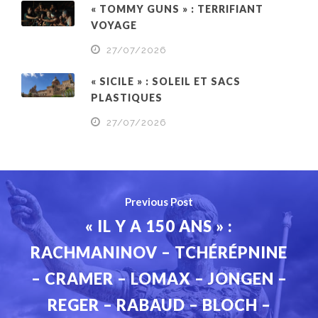
« TOMMY GUNS » : TERRIFIANT
VOYAGE
27/07/2026
« SICILE » : SOLEIL ET SACS
PLASTIQUES
27/07/2026
Previous Post
« IL Y A 150 ANS » :
RACHMANINOV – TCHÉRÉPNINE
– CRAMER – LOMAX – JONGEN –
REGER – RABAUD – BLOCH –