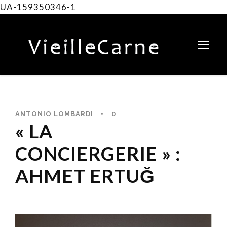
UA-159350346-1
ANTONIO LOMBARDI
•
0
« LA
CONCIERGERIE » :
AHMET ERTUĞ