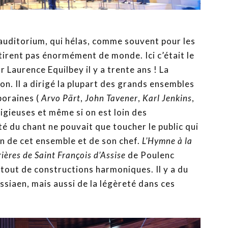
l auditorium, qui hélas, comme souvent pour les
ttirent pas énormément de monde. Ici c’était le
Laurence Equilbey il y a trente ans ! La
on. Il a dirigé la plupart des grands ensembles
poraines (
Arvo Pärt
,
John Tavener
,
Karl Jenkins
,
ligieuses et même si on est loin des
é du chant ne pouvait que toucher le public qui
on de cet ensemble et de son chef.
L’Hymne à la
ières de Saint François d’Assise
de Poulenc
rtout de constructions harmoniques. Il y a du
ssiaen, mais aussi de la légèreté dans ces