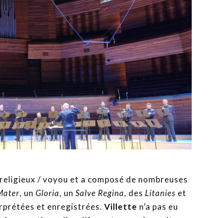
é religieux / voyou et a composé de nombreuses
Mater
, un
Gloria
, un
Salve Regina
, des
Litanies
et
rprétées et enregistrées.
Villette
n’a pas eu