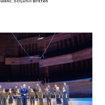
ulenc
, Benjamin
Britten