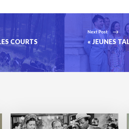
Next Post
 LES COURTS
« JEUNES TAL