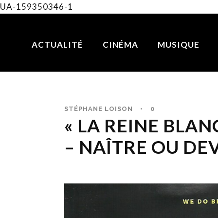
UA-159350346-1
ACTUALITÉ
CINÉMA
MUSIQUE
STÉPHANE LOISON
•
0
« LA REINE BLAN
– NAÎTRE OU DE