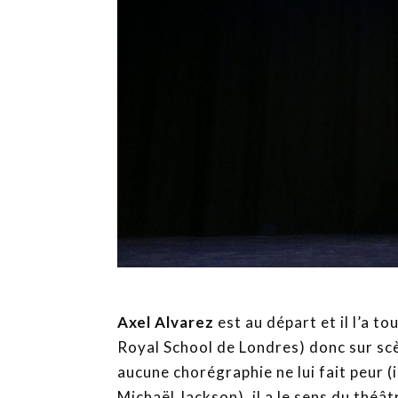
Axel Alvarez
est au départ et il l’a t
Royal School de Londres) donc sur scè
aucune chorégraphie ne lui fait peur (
Michaël Jackson), il a le sens du théât