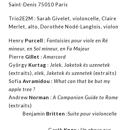
Saint-Denis 75010 Paris
Trio2E2M : Sarah Givelet, violoncelle, Claire
Merlet, alto, Dorothée Nodé-Langlois, violon
Henry
Purcell
:
Fantaisies pour viole en Ré
mineur, en Sol mineur, en Fa Majeur
Pierre
Gillet
:
Amarcord
György
Kurtag
:
Jelek, Jaketok és uzenetek
(extraits),
elek, Jaketok és uzenetek
(extraits)
Sofia
Avramidou :
What can that be but my
apple tree ?
Andrew
Norman
:
A Companion Guide to Rome
(extraits)
Benjamin
Britten
:
Suite pour violoncelle
Garth
Knox
:
Up above our