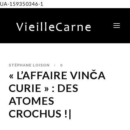
UA-159350346-1
STÉPHANE LOISON
•
0
« L’AFFAIRE VINČA
CURIE » : DES
ATOMES
CROCHUS !|