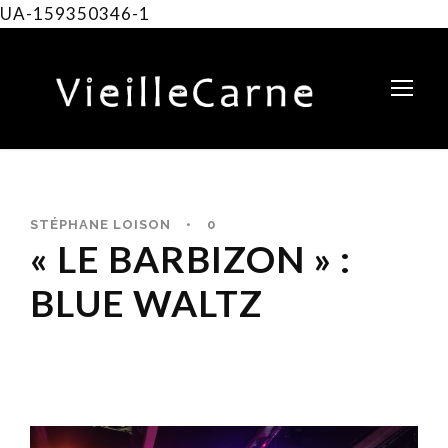
UA-159350346-1
STÉPHANE LOISON
•
0
« LE BARBIZON » :
BLUE WALTZ