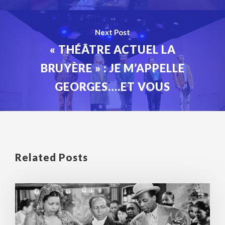
Next Post
« THÉÂTRE ACTUEL LA
BRUYÈRE » : JE M’APPELLE
GEORGES….ET VOUS
Related Posts