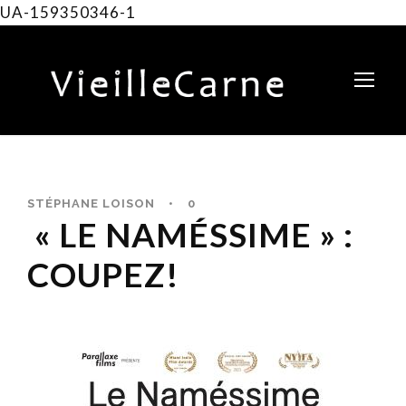
UA-159350346-1
STÉPHANE LOISON
•
0
« LE NAMÉSSIME » :
COUPEZ!