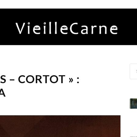
S – CORTOT » :
A