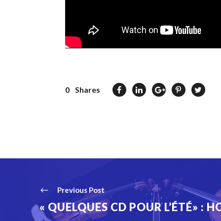
0
Shares
Previous Post
« QUELQUES CD POUR L’ÉTÉ» : H