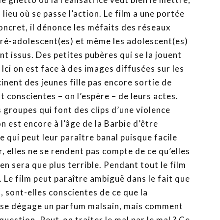
 lieu où se passe l’action. Le film a une portée
concret, il dénonce les méfaits des réseaux
pré-adolescent(es) et même les adolescent(es)
nt issus. Des petites pubères qui se la jouent
 Ici on est face à des images diffusées sur les
cinent des jeunes fille pas encore sortie de
t conscientes – on l’espère – de leurs actes.
s groupes qui font des clips d’une violence
 est encore à l’âge de la Barbie d’être
e qui peut leur paraître banal puisque facile
r, elles ne se rendent pas compte de ce qu’elles
en sera que plus terrible. Pendant tout le film
. Le film peut paraître ambiguë dans le fait que
s, sont-elles conscientes de ce que la
Il se dégage un parfum malsain, mais comment
 question. Peut-on traiter le mal par le mal ? Ce