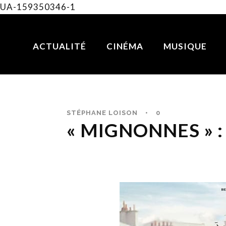
UA-159350346-1
ACTUALITÉ
CINÉMA
MUSIQUE
STÉPHANE LOISON
•
0
« MIGNONNES » :