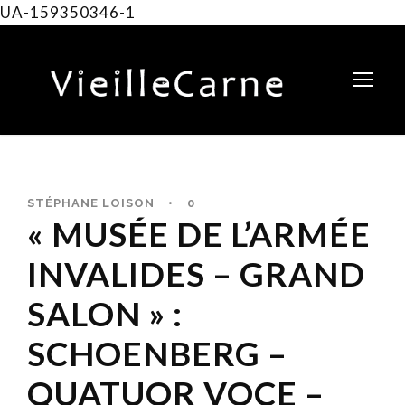
UA-159350346-1
STÉPHANE LOISON
•
0
« MUSÉE DE L’ARMÉE
INVALIDES – GRAND
SALON » :
SCHOENBERG –
QUATUOR VOCE –