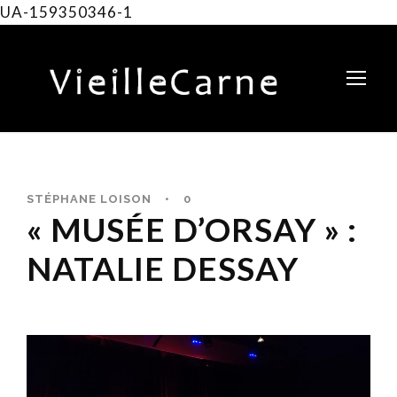
UA-159350346-1
STÉPHANE LOISON
•
0
« MUSÉE D’ORSAY » :
NATALIE DESSAY