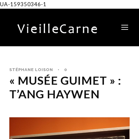
UA-159350346-1
STÉPHANE LOISON
•
0
« MUSÉE GUIMET » :
T’ANG HAYWEN