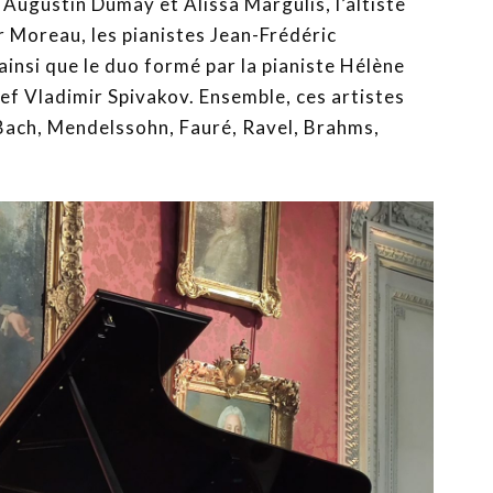
s Augustin Dumay et Alissa Margulis, l’altiste
ar Moreau, les pianistes Jean-Frédéric
ainsi que le duo formé par la pianiste Hélène
chef Vladimir Spivakov. Ensemble, ces artistes
Bach, Mendelssohn, Fauré, Ravel, Brahms,