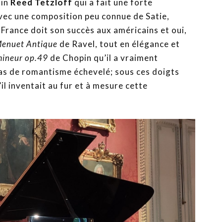
ain
Reed Tetzloff
qui a fait une forte
avec une composition peu connue de Satie,
 France doit son succès aux américains et oui,
enuet Antique
de Ravel, tout en élégance et
 mineur op.49
de Chopin qu’il a vraiment
 pas de romantisme échevelé; sous ces doigts
il inventait au fur et à mesure cette