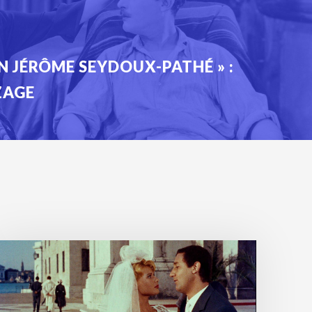
N JÉRÔME SEYDOUX-PATHÉ » :
ZAGE