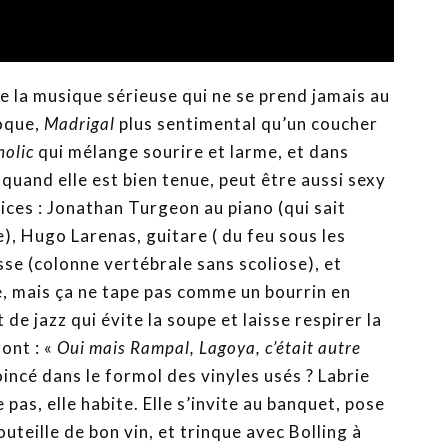
 de la musique sérieuse qui ne se prend jamais au
oque,
Madrigal
plus sentimental qu’un coucher
olic
qui mélange sourire et larme, et dans
, quand elle est bien tenue, peut être aussi sexy
ices : Jonathan Turgeon au piano (qui sait
), Hugo Larenas, guitare ( du feu sous les
sse (colonne vertébrale sans scoliose), et
e, mais ça ne tape pas comme un bourrin en
de jazz qui évite la soupe et laisse respirer la
ont : «
Oui mais Rampal, Lagoya, c’était autre
oincé dans le formol des vinyles usés ? Labrie
e pas, elle habite. Elle s’invite au banquet, pose
teille de bon vin, et trinque avec Bolling à