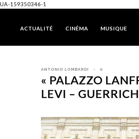
UA-159350346-1
ACTUALITÉ
CINÉMA
MUSIQUE
ANTONIO LOMBARDI
•
0
« PALAZZO LANF
LEVI – GUERRICH