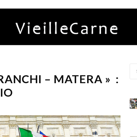
RANCHI – MATERA » :
IO