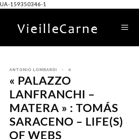
UA-159350346-1
ANTONIO LOMBARDI
•
0
« PALAZZO
LANFRANCHI –
MATERA » : TOMÁS
SARACENO – LIFE(S)
OF WEBS