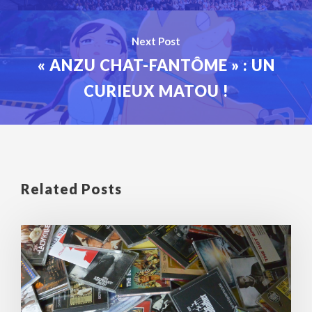
Next Post
« ANZU CHAT-FANTÔME » : UN
CURIEUX MATOU !
Related Posts