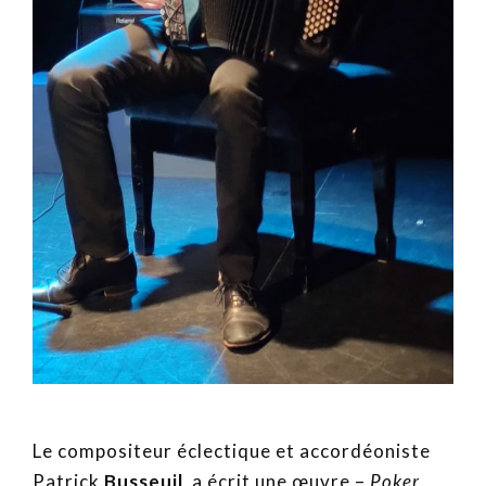
Le compositeur éclectique et accordéoniste
Patrick
Busseuil
a écrit une œuvre –
Poker