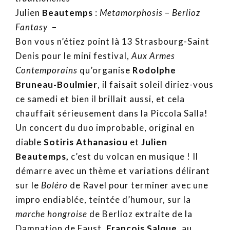
Julien
Beautemps
:
Metamorphosis
–
Berlioz
Fantasy
–
Bon vous n’étiez point là 13 Strasbourg-Saint
Denis pour le mini festival,
Aux Armes
Contemporains
qu’organise
Rodolphe
Bruneau-Boulmier
, il faisait soleil diriez-vous
ce samedi et bien il brillait aussi, et cela
chauffait sérieusement dans la Piccola Salla!
Un concert du duo improbable, original en
diable
Sotiris Athanasiou
et
Julien
Beautemps,
c’est du volcan en musique ! Il
démarre avec un thème et variations délirant
sur le
Boléro
de Ravel pour terminer avec une
impro endiablée, teintée d’humour, sur la
marche hongroise
de Berlioz extraite de la
Damnation de Faust.
François Salque,
au