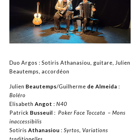
Duo Argos : Sotiris Athanasiou, guitare, Julien
Beautemps, accordéon
Julien
Beautemps
/Guilherme
de Almeida
:
Boléro
Elisabeth
Angot
:
N40
Patrick
Busseuil
:
Poker Face Toccata
–
Mons
inaccessibilis
Sotiris
Athanasiou
:
Syrtos, Variations
traditionelles