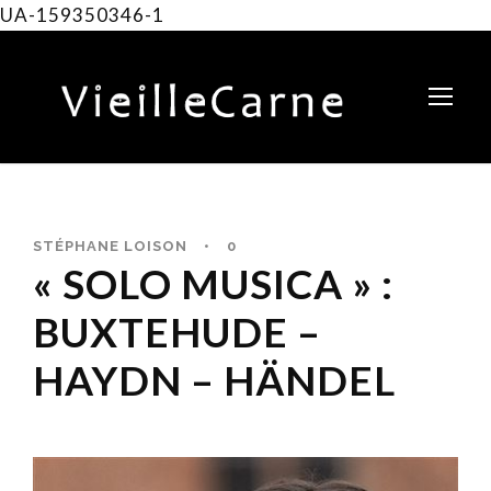
UA-159350346-1
STÉPHANE LOISON
•
0
« SOLO MUSICA » :
BUXTEHUDE –
HAYDN – HÄNDEL