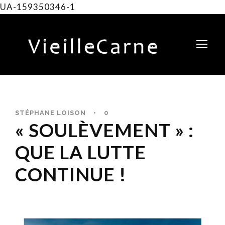
UA-159350346-1
STÉPHANE LOISON
•
0
« SOULÈVEMENT » :
QUE LA LUTTE
CONTINUE !