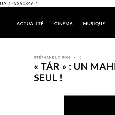
UA-159350346-1
ACTUALITÉ
CINÉMA
MUSIQUE
STÉPHANE LOISON
•
0
« TÁR » : UN MA
SEUL !