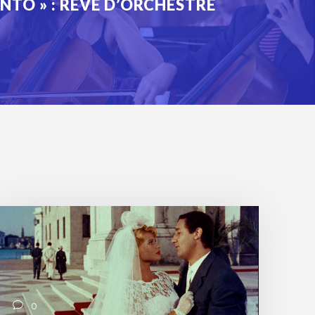
NTO » : RÊVE D’ORCHESTRE
0