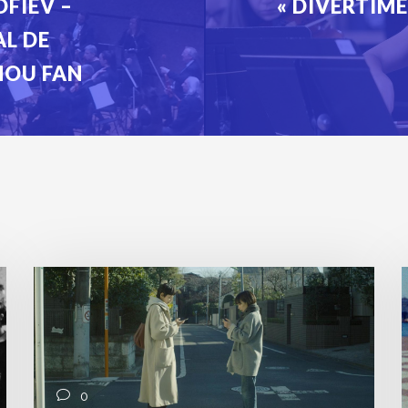
OFIEV –
« DIVERTIME
L DE
HOU FAN
0