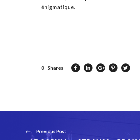
énigmatique.
0
Shares
Previous Post