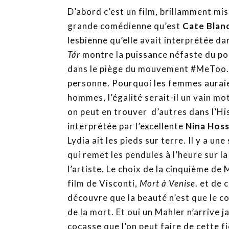
D’abord c’est un film, brillamment mis
grande comédienne qu’est
Cate Blan
lesbienne qu’elle avait interprétée d
Tár
montre la puissance néfaste du pouv
dans le piège du mouvement #MeToo. O
personne. Pourquoi les femmes auraie
hommes, l’égalité serait-il un vain mot
on peut en trouver d’autres dans l’H
interprétée par l’excellente
Nina Hos
Lydia ait les pieds sur terre. Il y a u
qui remet les pendules à l’heure sur la
l’artiste. Le choix de la cinquième de
film de Visconti,
Mort à Venise
. et de
découvre que la beauté n’est que le c
de la mort. Et oui un Mahler n’arrive j
cocasse que l’on peut faire de cette f