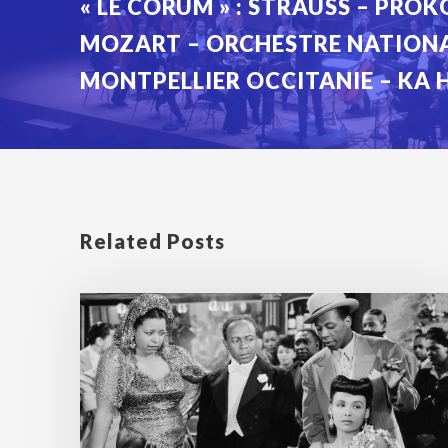
« LE CORUM » : STRAUSS – PROK
MOZART – ORCHESTRE NATIONA
MONTPELLIER OCCITANIE – KA 
Related Posts