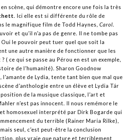
 en scène, qui démontre encore une fois la très
chett
. Ici elle est si différente du rôle de
ans le magnifique film de Todd Haynes,
Carol
.
oir et qu’il n’a pas de genre. Il ne tombe pas
ui le pouvoir peut tuer quel que soit la
nt une autre manière de fonctionner que les
 ? ( ce qui se passe au Pérou en est un exemple,
istoire de l’humanité). Sharon Goodnow
s
, l’amante de Lydia, tente tant bien que mal que
ne scène d’anthologie entre un élève et Lydia Tár
 position de la musique classique, l’art et
 Mahler n’est pas innocent. Il nous remémore le
 cet homosexuel interprété par Dirk Bogarde qui
ommencement du terrible (Rainer Maria Rilke),
amais seul, c’est peut-être la conclusion
iction, plus vraie que nature et terriblement