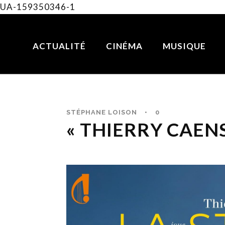
UA-159350346-1
ACTUALITÉ
CINÉMA
MUSIQUE
STÉPHANE LOISON
•
0
« THIERRY CAENS