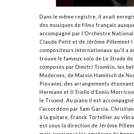
Dans le même registre, il avait enre
des musiques de films français auxquell
accompagné par l’Orchestre National 
Claude Petit et de Jérôme Pillement l
compositeurs internationaux qu’il a a
trouve le fameux solo de
La Strada
de
composés par Dimitri Tiomkin, les bel
Modernes, de Marvin Hamlisch de
Nos
Piovanni, des arrangements étonnant
Hermann et
Il Triello
d’Ennio Morricone
le Truand. Au piano il est accompagné
l’accordéon par Sam Garcia, Christia
à la guitare, Franck Tortellier au vi
est sous la direction de Jérôme Pillem
mais aussi pour les amateurs de bon