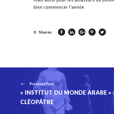
bien commencer l’année
0
Shares
Previous Post
« INSTITUT DU MONDE ARABE » 
CLÉOPÂTRE