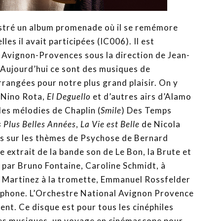
gistré un album promenade où il se remémore
es il avait participées (IC006). Il est
Avignon-Provences sous la direction de Jean-
 Aujourd’hui ce sont des musiques de
rrangées pour notre plus grand plaisir. On y
 Nino Rota,
El Deguello
et d’autres airs d’Alamo
les mélodies de Chaplin (
Smile
) Des Temps
 Plus Belles Années
,
La Vie est Belle
de Nicola
s sur les thèmes de Psychose de Bernard
 extrait de la bande son de Le Bon, la Brute et
 par Bruno Fontaine, Caroline Schmidt, à
n Martinez à la tromette, Emmanuel Rossfelder
braphone. L’Orchestre National Avignon Provence
ent. Ce disque est pour tous les cinéphiles
nes musiques, un voyage en cinémascope pour