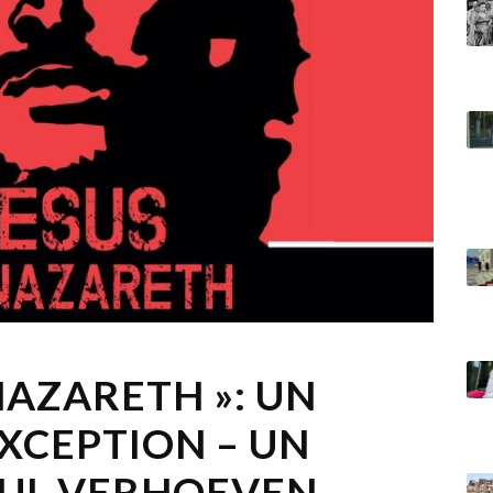
 NAZARETH »: UN
XCEPTION – UN
AUL VERHOEVEN –