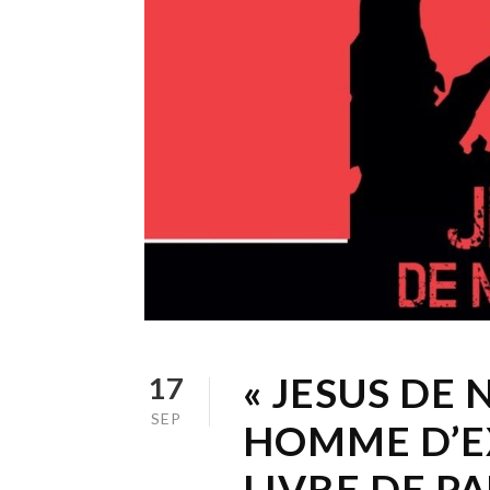
« JESUS DE
17
SEP
HOMME D’E
LIVRE DE P