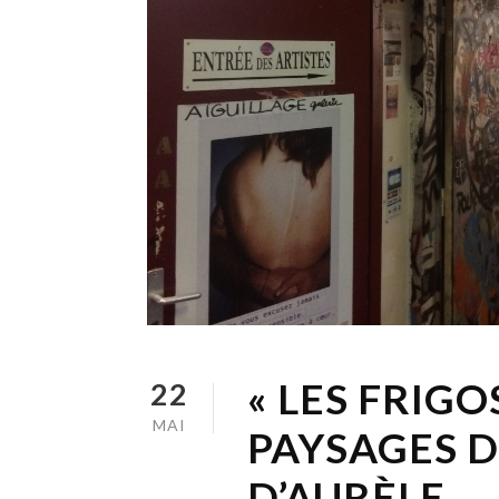
« LES FRIGO
22
MAI
PAYSAGES D
D’AURÈLE