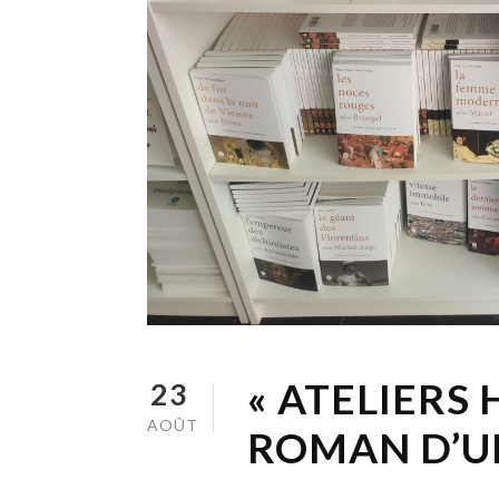
« ATELIERS 
23
AOÛT
ROMAN D’U