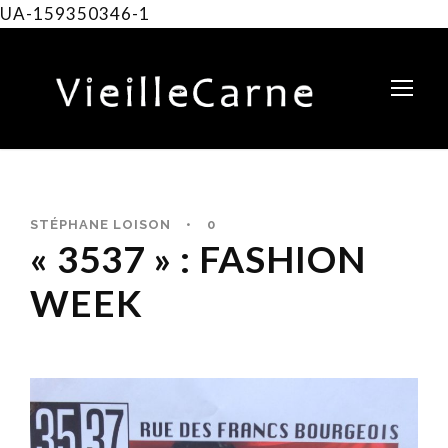
UA-159350346-1
STÉPHANE LOISON
•
0
« 3537 » : FASHION
WEEK