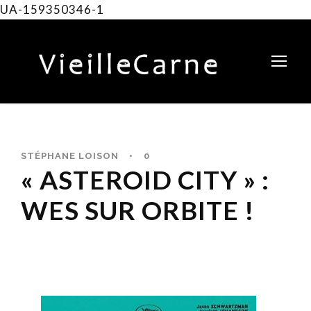
UA-159350346-1
STÉPHANE LOISON
•
0
« ASTEROID CITY » :
WES SUR ORBITE !