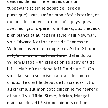
cendres de leur mère mises dans un
tuppeware (c’est le début de l’ère du
plastique),
zut j’amène mon côté historien
, et
qui ont des conversations métaphysiques
avec leur grand-père Tom Hanks, aux cheveux
bien blancs et au regard style Paul Newman,
voir Edward Norton sorte de Tennessee
Williams, avec une troupe très Actor Studio,
zut j’amène mon côté culturel
, défendu par
Willem Dafoe – un plan et on se souvient de
lui – Mais où est donc Jeff Goldblum ?…On
vous laisse la surprise, car dans les années
cinquante c’est le début de la science-fiction
au cinéma,
zut mon côté cinéphile me reprend
,
et puis il y a Tilda, Steve, Adrian, Margot…
mais pas de Jeff ! Si nous aimons ce film