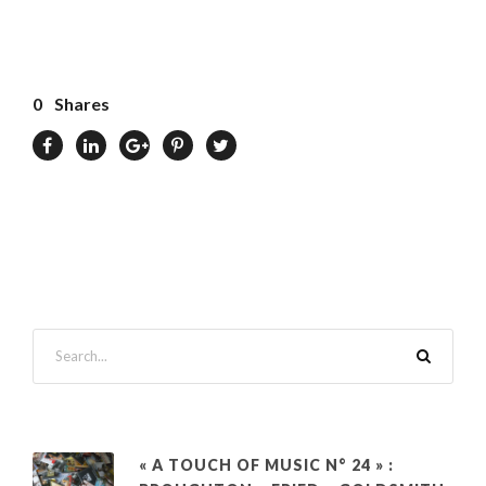
0
Shares
« A TOUCH OF MUSIC N° 24 » :