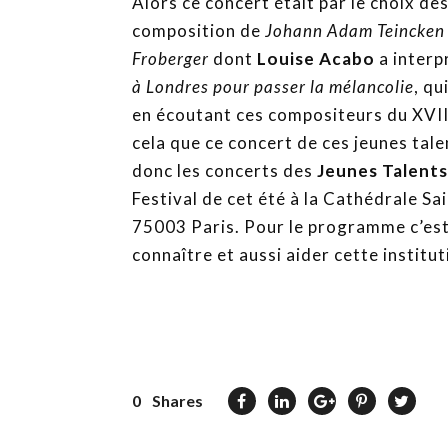
Alors ce concert était par le choix de
composition de
Johann Adam Teincken
Froberger
dont
Louise Acabo
a interp
à Londres pour passer la mélancolie
, qu
en écoutant ces compositeurs du XVIIè
cela que ce concert de ces jeunes tale
donc les concerts des
Jeunes Talents
Festival de cet été à la Cathédrale S
75003 Paris. Pour le programme c’est 
connaître et aussi aider cette institut
0
Shares