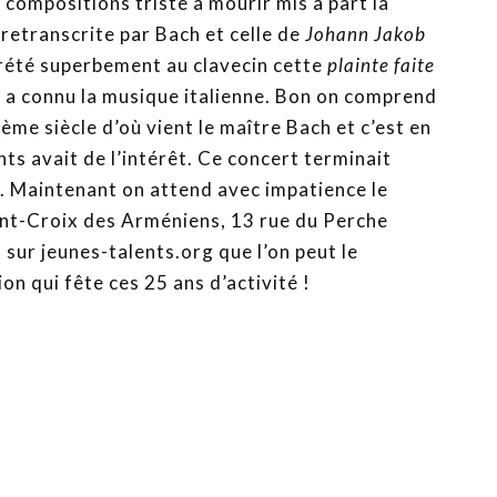
s compositions triste à mourir mis à part la
retranscrite par Bach et celle de
Johann Jakob
rété superbement au clavecin cette
plainte faite
i a connu la musique italienne. Bon on comprend
me siècle d’où vient le maître Bach et c’est en
nts avait de l’intérêt. Ce concert terminait
. Maintenant on attend avec impatience le
aint-Croix des Arméniens, 13 rue du Perche
sur jeunes-talents.org que l’on peut le
ion qui fête ces 25 ans d’activité !