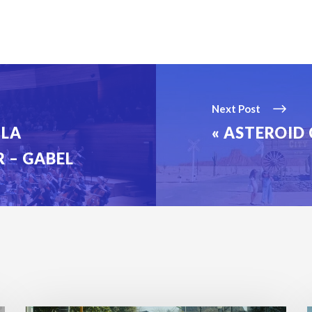
Next Post
 LA
« ASTEROID 
R – GABEL