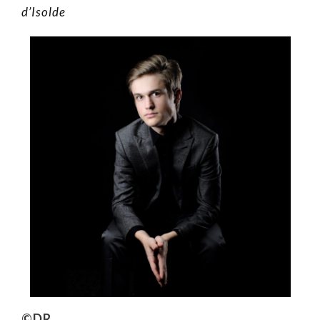
d’Isolde
©DR