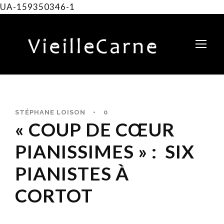
UA-159350346-1
STÉPHANE LOISON
•
0
« COUP DE CŒUR
PIANISSIMES » : SIX
PIANISTES À
CORTOT