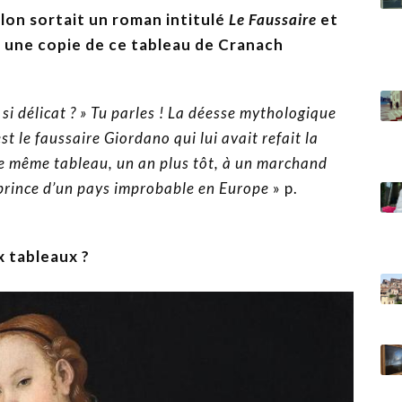
llon sortait un roman intitulé
Le Faussaire
et
 une copie de ce tableau de Cranach
si délicat ? » Tu parles ! La déesse mythologique
est le faussaire Giordano qui lui avait refait la
u le même tableau, un an plus tôt, à un marchand
n prince d’un pays improbable en Europe
» p.
x tableaux ?