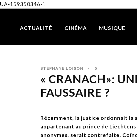
UA-159350346-1
ACTUALITÉ
CINÉMA
MUSIQUE
STÉPHANE LOISON
•
0
« CRANACH»: UN
FAUSSAIRE ?
Récemment, la justice ordonnait la 
appartenant au prince de Liechtenst
anonymes, serait contrefaite. Coïnc