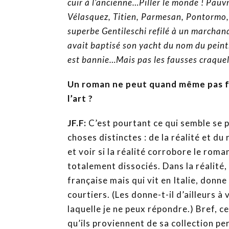
cuir à l’ancienne…Piller le monde ! Pauv
Vélasquez, Titien, Parmesan, Pontormo, 
superbe Gentileschi refilé à un marchand
avait baptisé son yacht du nom du peint
est bannie…Mais pas les fausses craquel
Un roman ne peut quand même pas fa
l’art ?
JF.F:
C’est pourtant ce qui semble se 
choses distinctes : de la réalité et d
et voir si la réalité corrobore le roma
totalement dissociés. Dans la réalité, 
française mais qui vit en Italie, donn
courtiers. (Les donne-t-il d’ailleurs à
laquelle je ne peux répondre.) Bref, 
qu’ils proviennent de sa collection pe