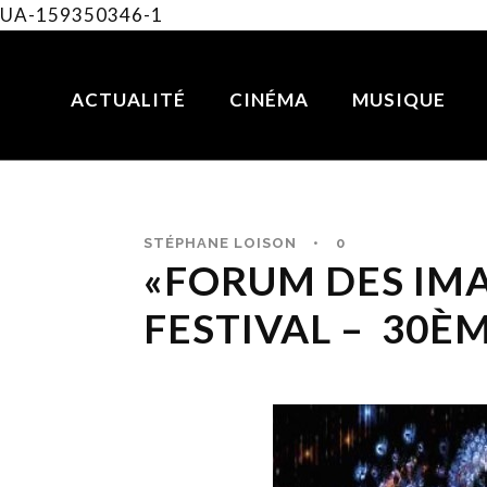
UA-159350346-1
ACTUALITÉ
CINÉMA
MUSIQUE
STÉPHANE LOISON
•
0
«FORUM DES IMAG
FESTIVAL – 30È