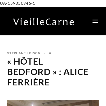
UA-159350346-1
STÉPHANE LOISON
•
0
« HÔTEL
BEDFORD » : ALICE
FERRIÈRE