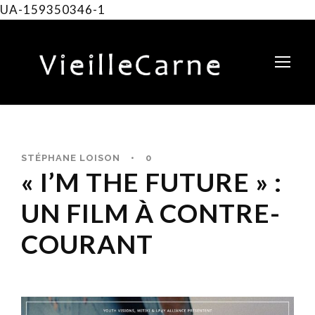
UA-159350346-1
STÉPHANE LOISON
•
0
« I’M THE FUTURE » :
UN FILM À CONTRE-
COURANT