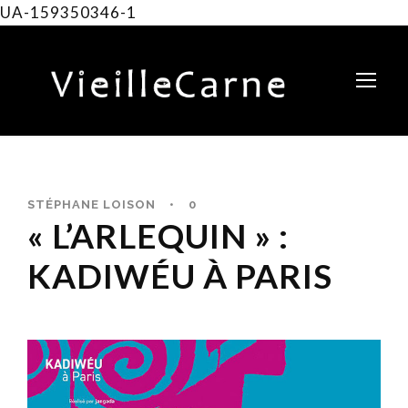
UA-159350346-1
STÉPHANE LOISON
•
0
« L’ARLEQUIN » :
KADIWÉU À PARIS