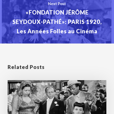
Next Post
«FONDATION JÉRÔME
SEYDOUX-PATHÉ»: PARIS 1920,
Les Années Folles au Cinéma
Related Posts