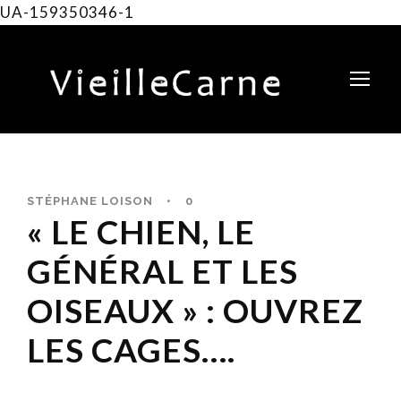
UA-159350346-1
STÉPHANE LOISON
•
0
« LE CHIEN, LE
GÉNÉRAL ET LES
OISEAUX » : OUVREZ
LES CAGES….