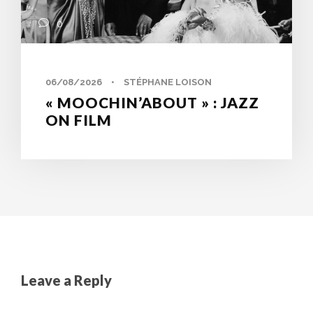
0
06/08/2026
•
STÉPHANE LOISON
« MOOCHIN’ABOUT » : JAZZ
ON FILM
Leave a Reply